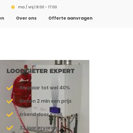
ma / vrij | 8:00 - 17:00
en
Over ons
Offerte aanvragen
LOODGIETER EXPERT
Bespaar tot wel 40%
Binnen 2 min een prijs
Erkend door KvINL
33 jaar ervaring