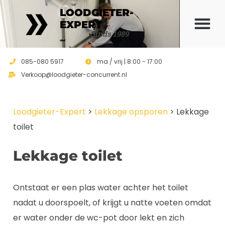
LOODGIETER-
EXPERT
Offerte 
Sinds 1989
085-080 5917
ma / vrij | 8:00 - 17:00
Verkoop@loodgieter-concurrent.nl
Loodgieter-Expert
>
Lekkage opsporen
>
Lekkage
toilet
Lekkage toilet
Ontstaat er een plas water achter het toilet
nadat u doorspoelt, of krijgt u natte voeten omdat
er water onder de wc-pot door lekt en zich