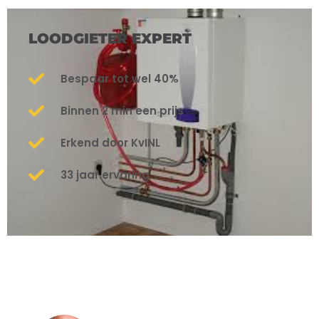
LOODGIETER EXPERT
Bespaar tot wel 40%
Binnen 2 min een prijs
Erkend door KvINL
33 jaar ervaring