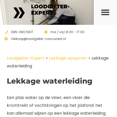
LOODGIETER-
EXPERT
Offerte 
Sinds 1989
085-080 5917
ma / vrij | 8:00 - 17:00
Verkoop@loodgieter-concurrent.nl
Loodgieter-Expert
>
Lekkage opsporen
>
Lekkage
waterleiding
Lekkage waterleiding
Een plas water op de vloer, een vloer die
kromtrekt of vochtkringen op het plafond: het
kan allemaal wijzen op een lekkage waterleiding.