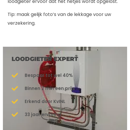
loodgieter ervoor dat het netjes wordt opgelost.
Tip: maak gelijk foto’s van de lekkage voor uw
verzekering.
LOODGIETER EXPERT
Bespaar tot wel 40%
Binnen 2 min een prijs
Erkend door KvINL
33 jaar ervaring