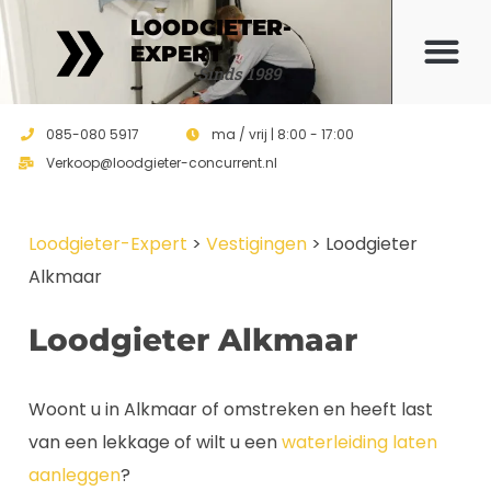
LOODGIETER-
EXPERT
Offerte 
Sinds 1989
085-080 5917
ma / vrij | 8:00 - 17:00
Verkoop@loodgieter-concurrent.nl
Loodgieter-Expert
>
Vestigingen
>
Loodgieter
Alkmaar
Loodgieter Alkmaar
Woont u in Alkmaar of omstreken en heeft last
van een lekkage of wilt u een
waterleiding laten
aanleggen
?