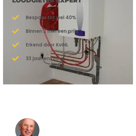
LOODGIETER EXPERT
Bespaar tot wel 40%
Binnen 2 min een prijs
Erkend door KvINL
33 jaar ervaring