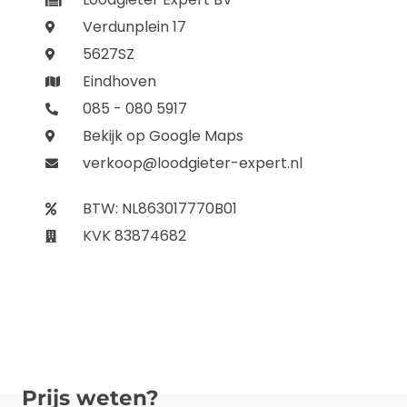
Verdunplein 17
5627SZ
Eindhoven
085 - 080 5917
Bekijk op Google Maps
verkoop@loodgieter-expert.nl
BTW: NL863017770B01
KVK 83874682
Prijs weten?