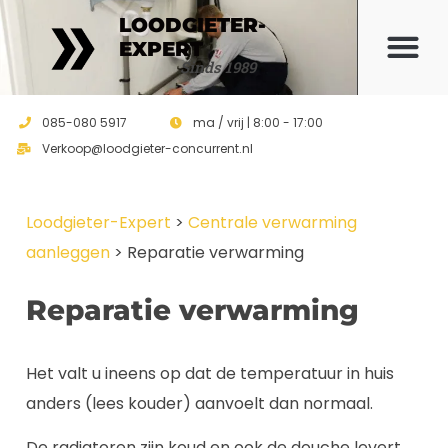
LOODGIETER-
EXPERT
Offerte 
Sinds 1989
085-080 5917
ma / vrij | 8:00 - 17:00
Verkoop@loodgieter-concurrent.nl
Loodgieter-Expert
>
Centrale verwarming
aanleggen
>
Reparatie verwarming
Reparatie verwarming
Het valt u ineens op dat de temperatuur in huis
anders (lees kouder) aanvoelt dan normaal.
De radiatoren zijn koud en ook de douche levert