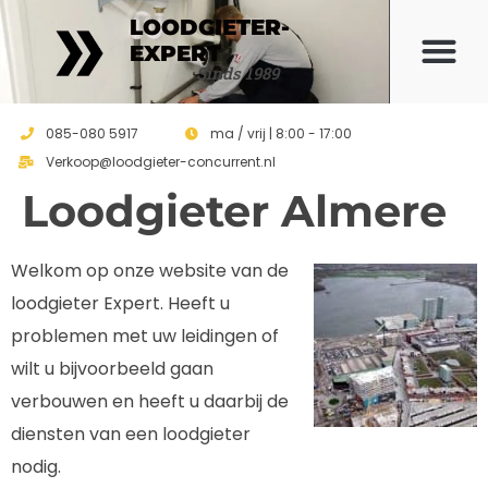
LOODGIETER-
EXPERT
Offerte 
Sinds 1989
085-080 5917
ma / vrij | 8:00 - 17:00
Verkoop@loodgieter-concurrent.nl
Loodgieter Almere
Welkom op onze website van de
loodgieter Expert. Heeft u
problemen met uw leidingen of
wilt u bijvoorbeeld gaan
verbouwen en heeft u daarbij de
diensten van een loodgieter
nodig.