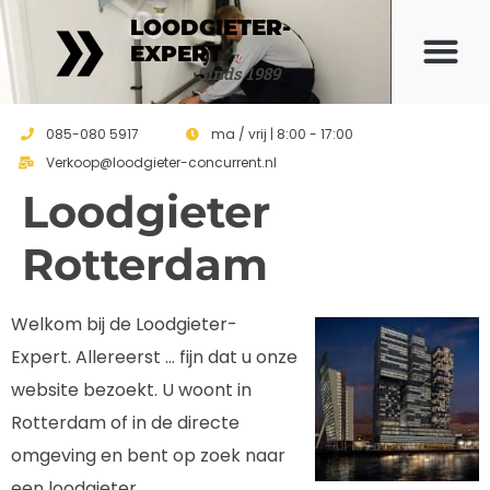
LOODGIETER-
EXPERT
Offerte 
Sinds 1989
085-080 5917
ma / vrij | 8:00 - 17:00
Verkoop@loodgieter-concurrent.nl
Loodgieter
Rotterdam
Welkom bij de Loodgieter-
Expert. Allereerst … fijn dat u onze
website bezoekt. U woont in
Rotterdam of in de directe
omgeving en bent op zoek naar
een loodgieter.