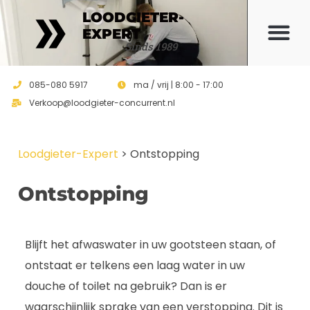
LOODGIETER-
EXPERT
Offerte 
Sinds 1989
085-080 5917
ma / vrij | 8:00 - 17:00
Verkoop@loodgieter-concurrent.nl
Loodgieter-Expert
>
Ontstopping
Ontstopping
Blijft het afwaswater in uw gootsteen staan, of
ontstaat er telkens een laag water in uw
douche of toilet na gebruik? Dan is er
waarschijnlijk sprake van een verstopping. Dit is