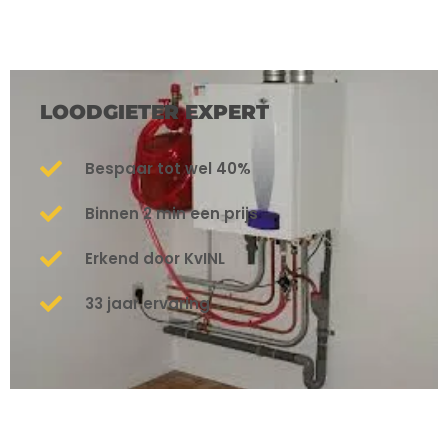
LOODGIETER EXPERT
Bespaar tot wel 40%
Binnen 2 min een prijs
Erkend door KvINL
33 jaar ervaring