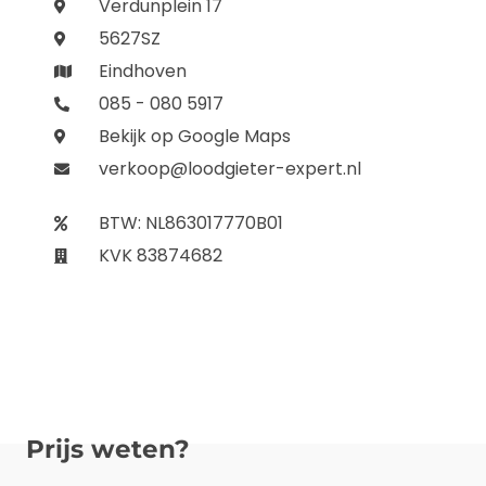
Verdunplein 17
5627SZ
Eindhoven
085 - 080 5917
Bekijk op Google Maps
verkoop@loodgieter-expert.nl
BTW: NL863017770B01
KVK 83874682
Prijs weten?