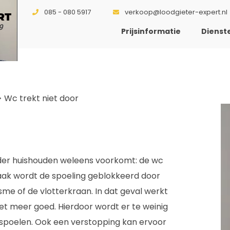
085 - 080 5917
verkoop@loodgieter-expert.nl
RT
9
Prijsinformatie
Dienst
>
Wc trekt niet door
ieder huishouden weleens voorkomt: de wc
Vaak wordt de spoeling geblokkeerd door
e of de vlotterkraan. In dat geval werkt
et meer goed. Hierdoor wordt er te weinig
rspoelen. Ook een verstopping kan ervoor