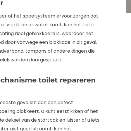
r
voer of het spoelsysteem ervoor zorgen dat
nop werkt en er water komt, kan het toilet
chting riool geblokkeerd is, waardoor het
oed door vanwege een blokkade in dit geval.
ndverband, tampons of andere dingen die
ngeluk worden doorgespoeld.
chanisme toilet repareren
de meeste gevallen aan een defect
eling blokkeert. U kunt eerst kijken of het
eksel van de stortbak en luister of u iets
water niet goed stroomt, kan het