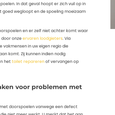
elen. In dat geval hoopt er zich vuil op in
et goed wegloopt en de spoeling moeizaam
orspoelen en er zelf niet achter komt waar
en door onze
ervaren loodgieters
. Via
e vakmensen in uw eigen regio die
n komt. Zij kunnen indien nodig
an het
toilet repareren
of vervangen op
aken voor problemen met
ft met doorspoelen vanwege een defect
die niet meer werkt. U merkt dat het aan