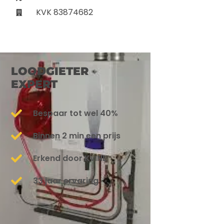
KVK 83874682
LOODGIETER
EXPERT
Bespaar tot wel 40%
Binnen 2 min een prijs
Erkend door KvINL
33 jaar ervaring