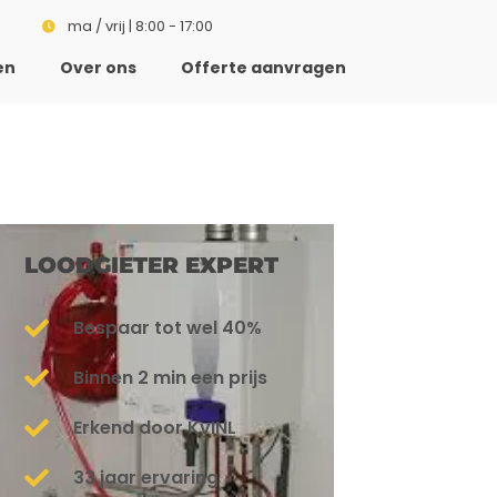
ma / vrij | 8:00 - 17:00
en
Over ons
Offerte aanvragen
LOODGIETER EXPERT
Bespaar tot wel 40%
Binnen 2 min een prijs
Erkend door KvINL
33 jaar ervaring