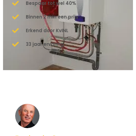
Bespaar tot wel 40%
Binnen 2 min een prijs
Erkend door KvINL
33 jaar ervaring