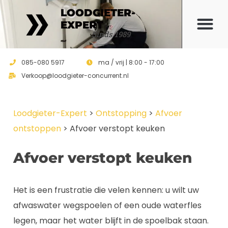
LOODGIETER-
EXPERT
Offerte 
Sinds 1989
085-080 5917
ma / vrij | 8:00 - 17:00
Verkoop@loodgieter-concurrent.nl
Loodgieter-Expert
>
Ontstopping
>
Afvoer
ontstoppen
>
Afvoer verstopt keuken
Afvoer verstopt keuken
Het is een frustratie die velen kennen: u wilt uw
afwaswater wegspoelen of een oude waterfles
legen, maar het water blijft in de spoelbak staan.