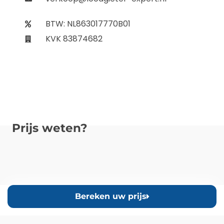
BTW: NL863017770B01
KVK 83874682
Prijs weten?
Bereken uw prijs